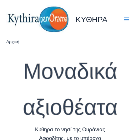
Μετάβαση
στο
ΚΥΘΗΡΑ
περιεχόμενο
Αρχική
Μοναδικά
αξιοθέατα
Κυθηρα το νησί της Ουράνιας
Αφροδίτης, με το υπέροχο