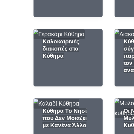
Καλοκαιρινές
Κύθ
διακοπές στα
σύγ
Κύθηρα
παρ
τον
ανα
Κύθηρα Το Νησί
Οι 
που Δεν Μοιάζει
Μυλ
με Κανένα Άλλο
Κυ