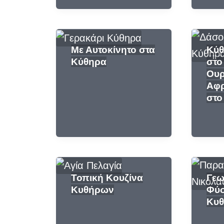
Με Αυτοκίνητο στα
Κύθ
Κύθηρα
στο
Ουρ
Αφρ
στο
Τοπική Κουζίνα
Γεω
Κυθήρων
Φύσ
Κυ