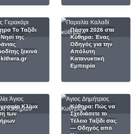
ηρα Το Ταξίδι
Πάσχα 2026 στα
 Νησί της
Κύθηρα: Ένας
άνιας
Οδηγός για την
οδίτης ξεκινά
Απόλυτη
 kithera.gr
Κατανυκτική
Εμπειρία
γραφία Κλίμα
Κύθηρα: Πώς να
η των
Σχεδιάσετε το
θήρων
Τέλειο Ταξίδι σας
— Οδηγός από