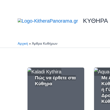
Μετάβαση
στο
περιεχόμενο
ΚΥΘΗΡΑ
Αρχική
Άρθρα Κυθήρων
Πώς να έρθετε στα
Με 
Κύθηρα
Κύθ
ή Γύ
Δρο
Κύ