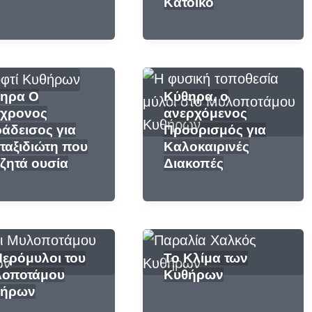
Κάτοικο
ηρα Ο
Κύθηρα, ο
χρονος
ανερχόμενος
άδεισος για
Προορισμός για
 ταξιδιώτη που
Καλοκαιρινές
ζητά ουσία
Διακοπές
Νερόμυλοι του
Το Κλίμα των
οποτάμου
Κυθήρων
θήρων