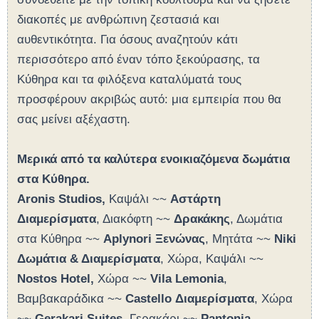
διακοπές με ανθρώπινη ζεστασιά και
αυθεντικότητα. Για όσους αναζητούν κάτι
περισσότερο από έναν τόπο ξεκούρασης, τα
Κύθηρα και τα φιλόξενα καταλύματά τους
προσφέρουν ακριβώς αυτό: μια εμπειρία που θα
σας μείνει αξέχαστη.
Μερικά από τα καλύτερα ενοικιαζόμενα δωμάτια
στα Κύθηρα.
Aronis Studios,
Καψάλι ~~
Αστάρτη
Διαμερίσματα
, Διακόφτη ~~
Δρακάκης
, Δωμάτια
στα Κύθηρα ~~
Aplynori Ξενώνας
, Μητάτα ~~
Niki
Δωμάτια & Διαμερίσματα
, Χώρα, Καψάλι ~~
Nostos Hotel,
Χώρα ~~
Vila Lemonia
,
Βαμβακαράδικα ~~
Castello Διαμερίσματα
, Χώρα
~~
Gerakari Suites
, Γερακάρι ~~
Pantonia