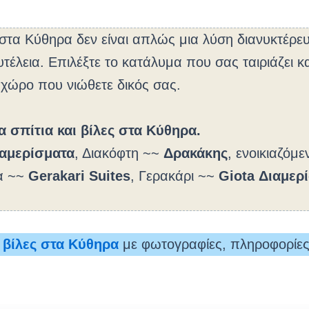
α στα Κύθηρα δεν είναι απλώς μια λύση διανυκτέρε
υτέλεια. Επιλέξτε το κατάλυμα που σας ταιριάζει 
 χώρο που νιώθετε δικός σας.
α σπίτια και βίλες στα Κύθηρα.
ιαμερίσματα
, Διακόφτη ~~
Δρακάκης
, ενοικιαζόμ
α ~~
Gerakari Suites
, Γερακάρι ~~
Giota Διαμερ
ι βίλες στα Κύθηρα
με φωτογραφίες, πληροφορίες 