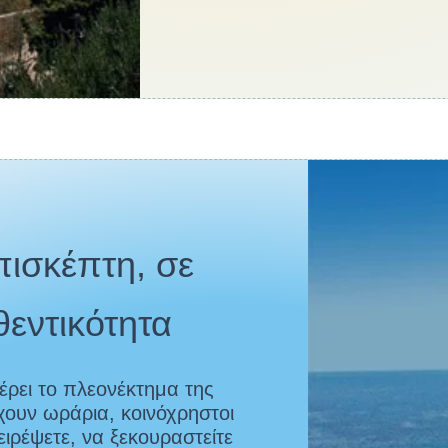
πισκέπτη, σε
θεντικότητα
έρει το πλεονέκτημα της
χουν ωράρια, κοινόχρηστοι
ιρέψετε, να ξεκουραστείτε