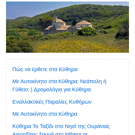
Πώς να έρθετε στα Κύθηρα
Με Αυτοκίνητο στα Κύθηρα: Νεάπολη ή
Γύθειο; | Δρομολόγια για Κύθηρα
Εναλλακτικές Παραλίες Κυθήρων
Με Αυτοκίνητο στα Κύθηρα
Κύθηρα Το Ταξίδι στο Νησί της Ουράνιας
Αφροδίτης ξεκινά στο kithera.gr