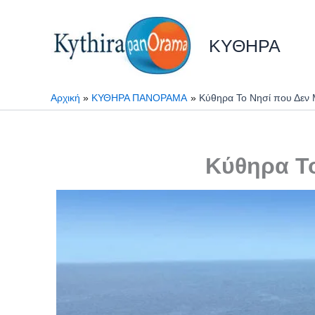
Μετάβαση
στο
ΚΥΘΗΡΑ
περιεχόμενο
Αρχική
ΚΥΘΗΡΑ ΠΑΝΟΡΑΜΑ
Κύθηρα Το Νησί που Δεν Μ
Κύθηρα Το